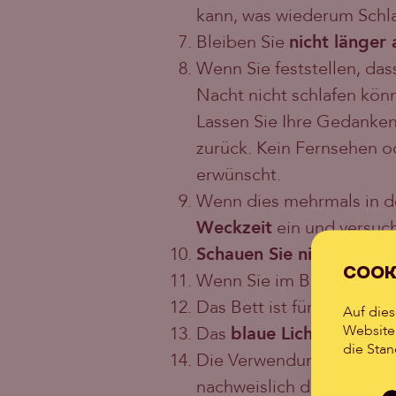
kann, was wiederum Schla
Bleiben Sie
nicht länger
Wenn Sie feststellen, das
Nacht nicht schlafen könn
Lassen Sie Ihre Gedanken 
zurück. Kein Fernsehen o
erwünscht.
Wenn dies mehrmals in der
Weckzeit
ein und versuch
Schauen Sie nicht fern
, 
COOK
Wenn Sie im Bett fernseh
Das Bett ist für zwei Ding
Auf die
Website 
Das
blaue Licht
des Bilds
die Stan
Die Verwendung einer pr
nachweislich die Dauer un