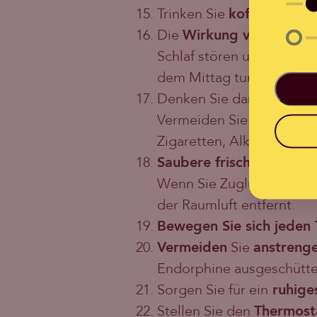
Trinken Sie
koffeinhaltig
Die
Wirkung von Koffei
Schlaf stören und zu Einsc
dem Mittag tun.
Denken Sie daran, dass a
Vermeiden Sie
ungeeigne
Zigaretten, Alkohol und 
Saubere frische Luft
. Öf
Wenn Sie Zugluft vermeid
der Raumluft entfernt.
Bewegen Sie sich jeden 
Vermeiden
Sie
anstreng
Endorphine ausgeschüttet
Sorgen Sie für ein
ruhige
Stellen Sie den
Thermost