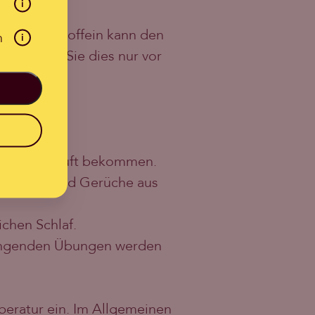
i
nhalten. Koffein kann den
n
i
n, sollten Sie dies nur vor
af führen.
iel frische Luft bekommen.
Bakterien und Gerüche aus
ichen Schlaf.
engenden Übungen werden
eratur ein. Im Allgemeinen