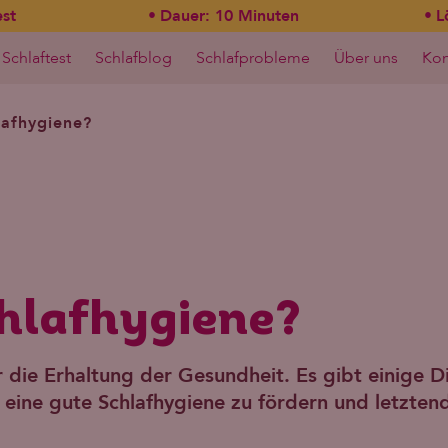
est
Dauer: 10 Minuten
L
Schlaftest
Schlafblog
Schlafprobleme
Über uns
Kon
lafhygiene?
chlafhygiene?
ür die Erhaltung der Gesundheit. Es gibt einige D
eine gute Schlafhygiene zu fördern und letztend