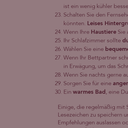
ist ein wenig kühler bess
Schalten Sie den Fernseh
könnten.
Leises Hinterg
Wenn Ihre
Haustiere
Sie 
Ihr Schlafzimmer sollte
d
Wählen Sie eine
bequeme
Wenn Ihr Bettpartner schn
in Erwägung, um das Sch
Wenn Sie nachts gerne au
Sorgen Sie für eine
ange
Ein
warmes Bad
, eine D
Einige, die regelmäßig mit 
Lesezeichen zu speichern u
Empfehlungen auslassen ode