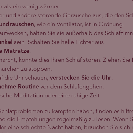
er als ein wenig wärmer.
er und andere störende Geräusche aus, die den Sch
rundrauschen
, wie ein Ventilator, ist in Ordnung.
aufwecken, halten Sie sie außerhalb des Schlafzim
unkel
sein. Schalten Sie helle Lichter aus.
 Matratze
.
archt, könnte dies Ihren Schlaf stören. Ziehen Sie
narchen zu stoppen.
f die Uhr schauen,
verstecken Sie die Uhr
.
nehme Routine
vor dem Schlafengehen.
usche Meditation oder eine ruhige Zeit
Schlafproblemen zu kämpfen haben, finden es hilfrei
nd die Empfehlungen regelmäßig zu lesen. Wenn Si
r eine schlechte Nacht haben, brauchen Sie sich n