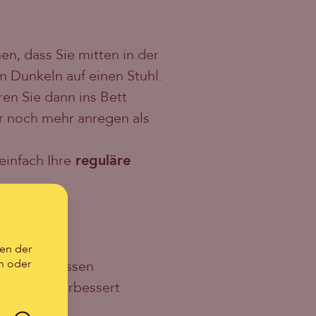
n, dass Sie mitten in der
m Dunkeln auf einen Stuhl.
en Sie dann ins Bett
ur noch mehr anregen als
einfach Ihre
reguläre
t im Bett.
ein
.
en der
n oder
iv beeinflussen
engehen verbessert