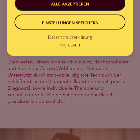
ALLE AKZEPTIEREN
EINSTELLUNGEN SPEICHERN
Datenschutzerklärung
Schlafmediziner
Impressum
Prof. Dr. med. Dipl.-Ing. Helmut Teschler
„Seit vielen Jahren arbeite ich als Arzt, Hochschullehrer
und Ingenieur für das Wohl meiner Patienten.
Unterstützt durch innovative, digitale Technik in der
Schlafmedizin und Lungenheilkunde biete ich präzise
Diagnostik sowie individuelle Therapie und
Verlaufskontrolle. Meine Patienten behandle ich
grundsätzlich persönlich.“