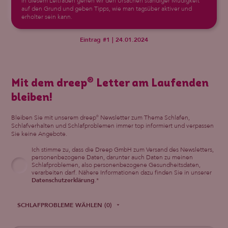
In diesem Leitfaden gehen wir den Ursachen ständiger Müdigkeit
auf den Grund und geben Tipps, wie man tagsüber aktiver und
erholter sein kann.
Eintrag #1 | 24.01.2024
®
Mit dem dreep
Letter am Laufenden
bleiben!
Bleiben Sie mit unserem dreep
Newsletter zum Thema Schlafen,
®
Schlafverhalten und Schlafproblemen immer top informiert und verpassen
Sie keine Angebote.
Ich stimme zu, dass die Dreep GmbH zum Versand des Newsletters,
personenbezogene Daten, darunter auch Daten zu meinen
Schlafproblemen, also personenbezogene Gesundheitsdaten,
verarbeiten darf. Nähere Informationen dazu finden Sie in unserer
Datenschutzerklärung
.*
SCHLAFPROBLEME WÄHLEN (0)