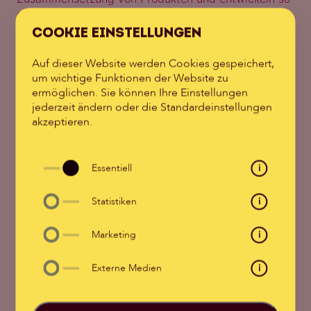
eine Schlaf-Angebotswelt, welche den höchsten
Standards entspricht.
COOKIE EINSTELLUNGEN
natürlich. besser. schlafen.
Auf dieser Website werden Cookies gespeichert,
um wichtige Funktionen der Website zu
ermöglichen. Sie können Ihre Einstellungen
jederzeit ändern oder die Standardeinstellungen
akzeptieren.
Essentiell
i
Statistiken
i
Marketing
i
Externe Medien
i